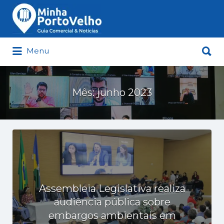
Buscar
por:
Buscar
Menu
por:
Minha Porto Velho – Seu Guia
Comercial e Notícias de Porto Velho
Mês:
junho 2023
Assembleia Legislativa realiza
audiência pública sobre
embargos ambientais em