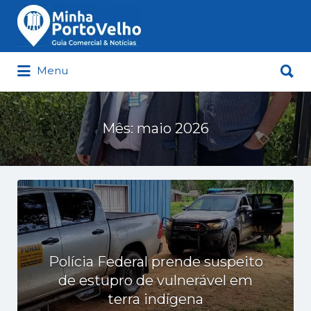
Buscar
por:
Buscar
Menu
por:
Minha Porto Velho – Seu Guia
Comercial e Notícias de Porto Velho
Mês:
maio 2026
Polícia Federal prende suspeito
de estupro de vulnerável em
terra indígena