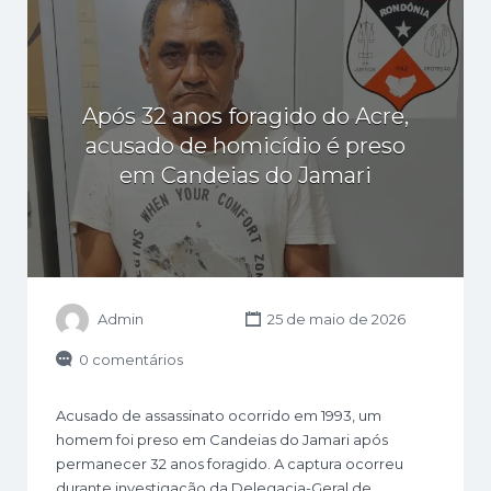
Após 32 anos foragido do Acre,
acusado de homicídio é preso
em Candeias do Jamari
Admin
25 de maio de 2026
0 comentários
Acusado de assassinato ocorrido em 1993, um
homem foi preso em Candeias do Jamari após
permanecer 32 anos foragido. A captura ocorreu
durante investigação da Delegacia-Geral de