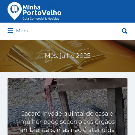
Buscar
por:
Buscar
Menu
por:
Minha Porto Velho – Seu Guia
Comercial e Notícias de Porto Velho
Mês:
julho 2025
Jacaré invade quintal de casa e
mulher pede socorro aos órgãos
ambientais, mas não é atendida