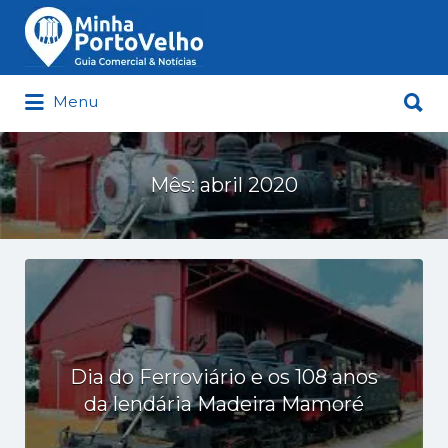
Buscar
por:
Buscar
Menu
por:
Minha Porto Velho – Seu Guia
Comercial e Notícias de Porto Velho
Mês:
abril 2020
Dia do Ferroviário e os 108 anos
da lendária Madeira Mamoré