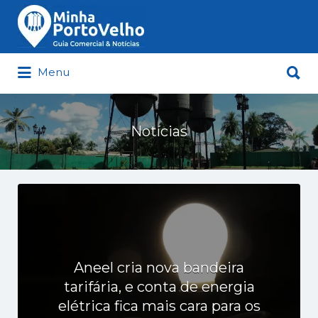
Buscar
por:
Buscar
Menu
por:
Minha Porto Velho – Seu Guia
Comercial e Notícias de Porto Velho
Notícias
Aneel cria nova bandeira
tarifária, e conta de energia
elétrica fica mais cara para os