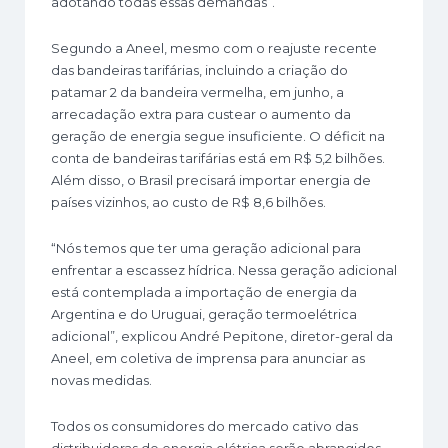
adotando todas essas demandas”.
Segundo a Aneel, mesmo com o reajuste recente
das bandeiras tarifárias, incluindo a criação do
patamar 2 da bandeira vermelha, em junho, a
arrecadação extra para custear o aumento da
geração de energia segue insuficiente. O déficit na
conta de bandeiras tarifárias está em R$ 5,2 bilhões.
Além disso, o Brasil precisará importar energia de
países vizinhos, ao custo de R$ 8,6 bilhões.
“Nós temos que ter uma geração adicional para
enfrentar a escassez hídrica. Nessa geração adicional
está contemplada a importação de energia da
Argentina e do Uruguai, geração termoelétrica
adicional”, explicou André Pepitone, diretor-geral da
Aneel, em coletiva de imprensa para anunciar as
novas medidas.
Todos os consumidores do mercado cativo das
distribuidoras de energia elétrica serão abrangidos