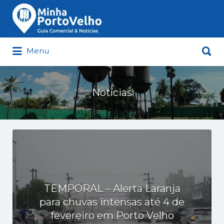
Buscar
por:
Buscar
Menu
por:
Minha Porto Velho – Seu Guia
Comercial e Notícias de Porto Velho
Notícias
TEMPORAL – Alerta Laranja
para chuvas intensas até 4 de
fevereiro em Porto Velho